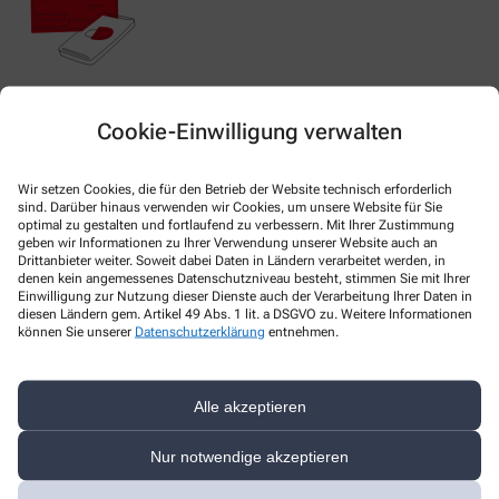
Nachweis Ihrer Befreiung
Cookie-Einwilligung verwalten
Wenn Sie einen Ausweis über die Befreiung der gesetzlichen
Wir setzen Cookies, die für den Betrieb der Website technisch erforderlich
Zuzahlung haben, können wir diese Info speichern und Sie
sind. Darüber hinaus verwenden wir Cookies, um unsere Website für Sie
müssen Ihren Ausweis nicht immer vorzeigen.
optimal zu gestalten und fortlaufend zu verbessern. Mit Ihrer Zustimmung
geben wir Informationen zu Ihrer Verwendung unserer Website auch an
Drittanbieter weiter. Soweit dabei Daten in Ländern verarbeitet werden, in
denen kein angemessenes Datenschutzniveau besteht, stimmen Sie mit Ihrer
Kundenkarte beantragen
Einwilligung zur Nutzung dieser Dienste auch der Verarbeitung Ihrer Daten in
diesen Ländern gem. Artikel 49 Abs. 1 lit. a DSGVO zu. Weitere Informationen
können Sie unserer
Datenschutzerklärung
entnehmen.
Jetzt schnell und einfach online beantragen und beim nächsten
Besuch bei uns in der Apotheke abholen.
Alle akzeptieren
Anrede
Nur notwendige akzeptieren
Vorname *